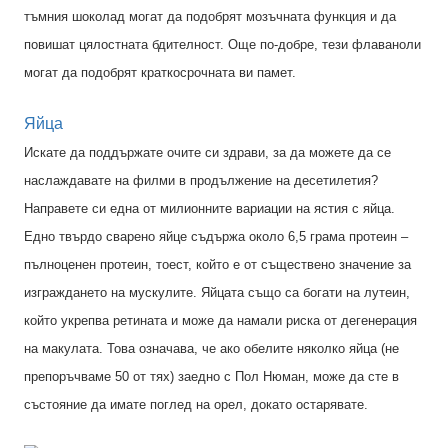
тъмния шоколад могат да подобрят мозъчната функция и да
повишат цялостната бдителност. Още по-добре, тези флаваноли
могат да подобрят краткосрочната ви памет.
Яйца
Искате да поддържате очите си здрави, за да можете да се
наслаждавате на филми в продължение на десетилетия?
Направете си една от милионните вариации на ястия с яйца.
Едно твърдо сварено яйце съдържа около 6,5 грама протеин –
пълноценен протеин, тоест, който е от съществено значение за
изграждането на мускулите. Яйцата също са богати на лутеин,
който укрепва ретината и може да намали риска от дегенерация
на макулата. Това означава, че ако обелите няколко яйца (не
препоръчваме 50 от тях) заедно с Пол Нюман, може да сте в
състояние да имате поглед на орел, докато остарявате.