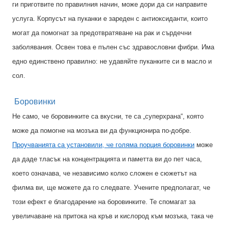
ги приготвите по правилния начин, може дори да си направите
услуга. Корпусът на пуканки е зареден с антиоксиданти, които
могат да помогнат за предотвратяване на рак и сърдечни
заболявания. Освен това е пълен със здравословни фибри. Има
едно единствено правилно: не удавяйте пуканките си в масло и
сол.
Боровинки
Не само, че боровинките са вкусни, те са „суперхрана“, която
може да помогне на мозъка ви да функционира по-добре.
Проучванията са установили, че голяма порция боровинки
може
да даде тласък на концентрацията и паметта ви до пет часа,
което означава, че независимо колко сложен е сюжетът на
филма ви, ще можете да го следвате. Учените предполагат, че
този ефект е благодарение на боровинките. Те спомагат за
увеличаване на притока на кръв и кислород към мозъка, така че