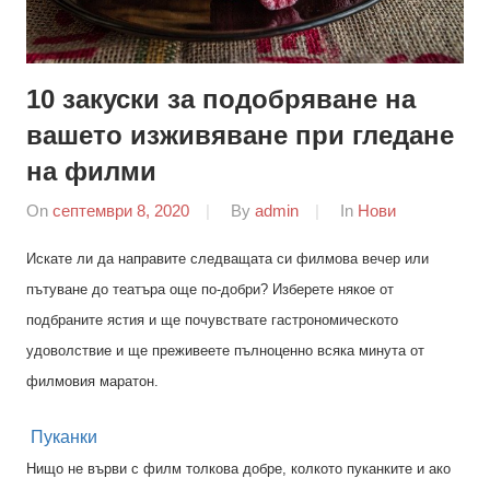
10 закуски за подобряване на
вашето изживяване при гледане
на филми
On
септември 8, 2020
By
admin
In
Нови
Искате ли да направите следващата си филмова вечер или
пътуване до театъра още по-добри? Изберете някое от
подбраните ястия и ще почувствате гастрономическото
удоволствие и ще преживеете пълноценно всяка минута от
филмовия маратон.
Пуканки
Нищо не върви с филм толкова добре, колкото пуканките и ако