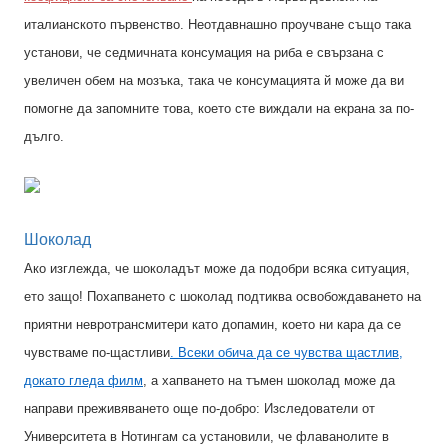
италианското първенство. Неотдавнашно проучване също така
установи, че седмичната консумация на риба е свързана с
увеличен обем на мозъка, така че консумацията й може да ви
помогне да запомните това, което сте виждали на екрана за по-
дълго.
Шоколад
Ако изглежда, че шоколадът може да подобри всяка ситуация,
ето защо! Похапването с шоколад подтиква освобождаването на
приятни невротрансмитери като допамин, което ни кара да се
чувстваме по-щастливи
. Всеки обича да се чувства щастлив,
докато гледа филм
, а хапването на тъмен шоколад може да
направи преживяването още по-добро: Изследователи от
Университета в Нотингам са установили, че флаванолите в