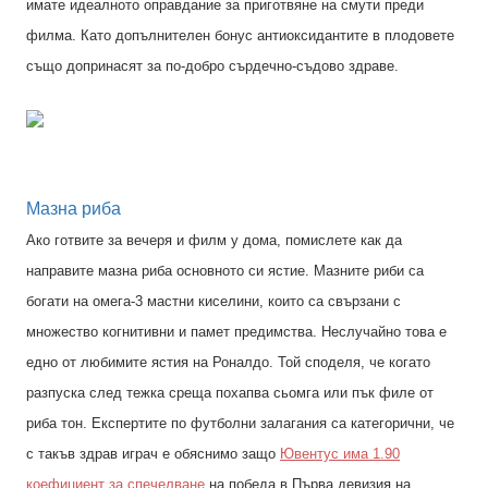
имате идеалното оправдание за приготвяне на смути преди
филма. Като допълнителен бонус антиоксидантите в плодовете
също допринасят за по-добро сърдечно-съдово здраве.
Мазна риба
Ако готвите за вечеря и филм у дома, помислете как да
направите мазна риба основното си ястие. Мазните риби са
богати на омега-3 мастни киселини, които са свързани с
множество когнитивни и памет предимства. Неслучайно това е
едно от любимите ястия на Роналдо. Той споделя, че когато
разпуска след тежка среща похапва сьомга или пък филе от
риба тон. Експертите по футболни залагания са категорични, че
с такъв здрав играч е обяснимо защо
Ювентус има 1.90
коефициент за спечелване
на победа в Първа девизия на