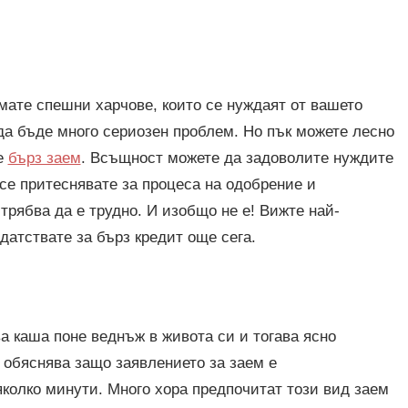
мате спешни харчове, които се нуждаят от вашето
да бъде много сериозен проблем. Но пък можете лесно
е
бърз заем
. Всъщност можете да задоволите нуждите
 се притеснявате за процеса на одобрение и
трябва да е трудно. И изобщо не е! Вижте най-
датствате за бърз кредит още сега.
а каша поне веднъж в живота си и тогава ясно
 обяснява защо заявлението за заем е
яколко минути. Много хора предпочитат този вид заем