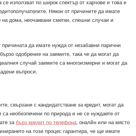
 се използват по широк спектър от харчове и това е
редитополучателите. Някои от причините да имате
на дома, неочаквани сметки, спешни случаи и
т причината да имате нужда от незабавни парични
бързо одобрение на заемите, така че да могат да
деалния случай заемите са многоизмерни и могат да
дадени въпроси.
те, свързани с кандидатстване за кредит, могат да
 са необезпечени по природа и не се нуждаете от
ате за
бърз кредит по телефона
, оналйн или на място
инирането на този процес гарантира, че ще имате