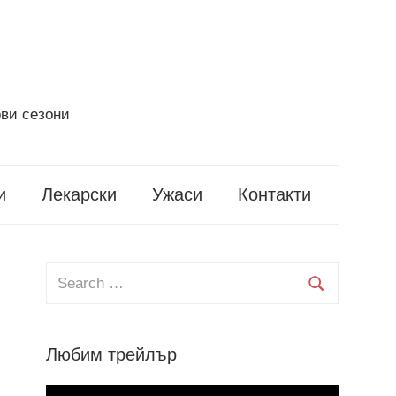
ви сезони
и
Лекарски
Ужаси
Контакти
Search
for:
Search
Любим трейлър