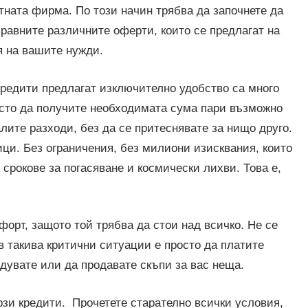
етната фирма. По този начин трябва да започнете да
равните различните оферти, които се предлагат на
я на вашите нужди.
кредити предлагат изключително удобство са много
осто да получите необходимата сума пари възможно
лите разходи, без да се притеснявате за нищо друго.
ици. Без ограничения, без милиони изисквания, които
срокове за погасяване и космически лихви. Това е,
орт, защото той трябва да стои над всичко. Не се
 такива критични ситуации е просто да платите
адувате или да продавате скъпи за вас неща.
зи кредити. Прочетете старателно всички условия,