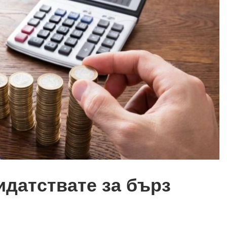
идатствате за бърз