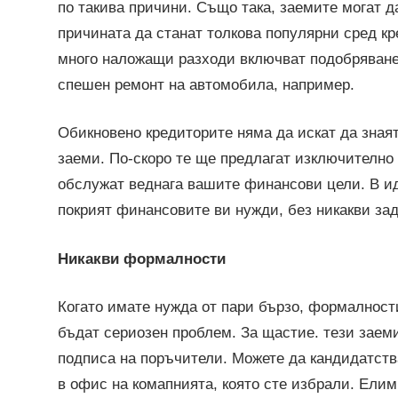
по такива причини. Също така, заемите могат да
причината да станат толкова популярни сред к
много наложащи разходи включват подобряване 
спешен ремонт на автомобила, например.
Обикновено кредиторите няма да искат да зная
заеми. По-скоро те ще предлагат изключително 
обслужат веднага вашите финансови цели. В и
покрият финансовите ви нужди, без никакви за
Никакви формалности
Когато имате нужда от пари бързо, формалности
бъдат сериозен проблем. За щастие. тези заеми
подписа на поръчители. Можете да кандидатств
в офис на комапнията, която сте избрали. Елим