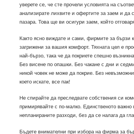
уверете се, че сте прочели условията на съотв
анализирате лихвите и офертите за заем и да с
пазара. Това ще ви осигури заем, който отговар
Както ясно виждате и сами, фирмите за бързи 
загрижени за вашия комфорт. Тяхната цел е пр
най-бързо, така че да покриете спешно възникна
Без висене по опашки. Без чакане с дни и седм
никой човек не може да покрие. Без невъзможни 
което искате, все пак!
Не спирайте да преследвате собствения си комф
примирявайте с по-малко. Единственото важно в
непланираните разходи, без да се налага да гл
Бъдете внимателни при избора на фирма за бър