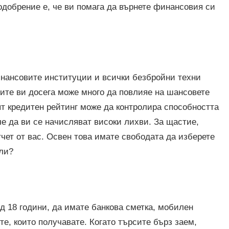
одобрение е, че ви помага да върнете финансовия си
финансовите институции и всички безбройни техни
ите ви досега може много да повлияе на шансовете
ят кредитен рейтинг може да контролира способността
че да ви се начисляват високи лихви. За щастие,
тчет от вас. Освен това имате свободата да изберете
али?
ад 18 години, да имате банкова сметка, мобилен
те, които получавате. Когато търсите бърз заем,