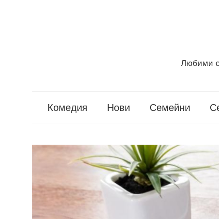
Skip
to
content
Любими с
Seriali
Info
Комедия
Нови
Семейни
С