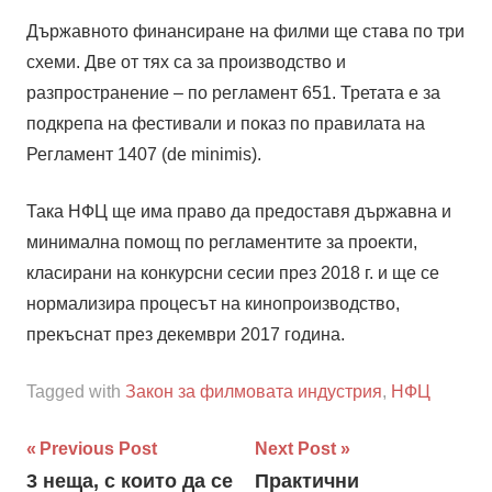
Държавното финансиране на филми ще става по три
схеми. Две от тях са за производство и
разпространение – по регламент 651. Третата е за
подкрепа на фестивали и показ по правилата на
Регламент 1407 (de minimis).
Така НФЦ ще има право да предоставя държавна и
минимална помощ по регламентите за проекти,
класирани на конкурсни сесии през 2018 г. и ще се
нормализира процесът на кинопроизводство,
прекъснат през декември 2017 година.
Tagged with
Закон за филмовата индустрия
,
НФЦ
Навигация
Previous Post
Next Post
3 неща, с които да се
Практични