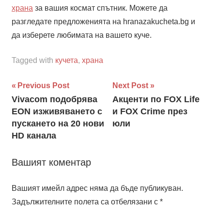
храна
за вашия космат спътник. Можете да
разгледате предложенията на hranazakucheta.bg и
да изберете любимата на вашето куче.
Tagged with
кучета
,
храна
Навигация
Previous Post
Next Post
Vivacom подобрява
Aкценти по FOX Life
EON изживяването с
и FOX Crime през
пускането на 20 нови
юли
HD канала
Вашият коментар
Вашият имейл адрес няма да бъде публикуван.
Задължителните полета са отбелязани с
*