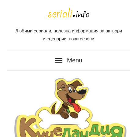
Skip
to
content
Любими сериали, полезна информация за актьори
Seriali
и сценарии, нови сезони
Info
Menu