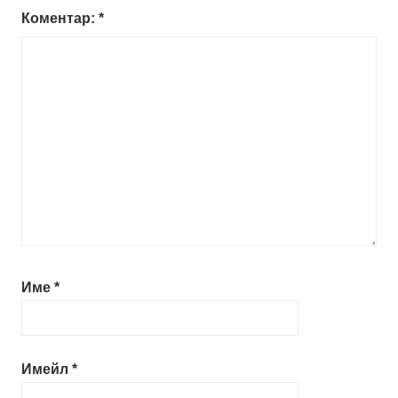
Коментар:
*
Име
*
Имейл
*