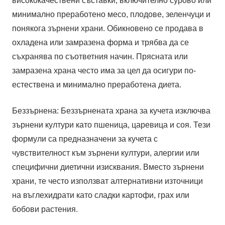
висококачествени съставки, включително сурово или
минимално преработено месо, плодове, зеленчуци и
понякога зърнени храни. Обикновено се продава в
охладена или замразена форма и трябва да се
съхранява по съответния начин. Прясната или
замразена храна често има за цел да осигури по-
естествена и минимално преработена диета.
Беззърнена: Беззърнената храна за кучета изключва
зърнени култури като пшеница, царевица и соя. Тези
формули са предназначени за кучета с
чувствителност към зърнени култури, алергии или
специфични диетични изисквания. Вместо зърнени
храни, те често използват алтернативни източници
на въглехидрати като сладки картофи, грах или
бобови растения.