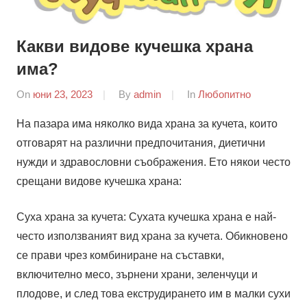
Какви видове кучешка храна
има?
On
юни 23, 2023
By
admin
In
Любопитно
На пазара има няколко вида храна за кучета, които
отговарят на различни предпочитания, диетични
нужди и здравословни съображения. Ето някои често
срещани видове кучешка храна:
Суха храна за кучета: Сухата кучешка храна е най-
често използваният вид храна за кучета. Обикновено
се прави чрез комбиниране на съставки,
включително месо, зърнени храни, зеленчуци и
плодове, и след това екструдирането им в малки сухи