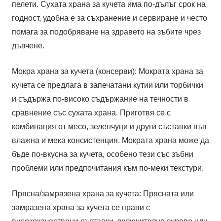
пелети. Сухата храна за кучета има по-дълъг срок на
годност, удобна е за съхранение и сервиране и често
помага за подобряване на здравето на зъбите чрез
дъвчене.
Мокра храна за кучета (консерви): Мократа храна за
кучета се предлага в запечатани кутии или торбички
и съдържа по-високо съдържание на течности в
сравнение със сухата храна. Приготвя се с
комбинация от месо, зеленчуци и други съставки във
влажна и мека консистенция. Мократа храна може да
бъде по-вкусна за кучета, особено тези със зъбни
проблеми или предпочитания към по-меки текстури.
Прясна/замразена храна за кучета: Прясната или
замразена храна за кучета се прави с