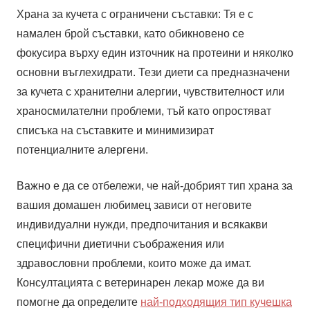
Храна за кучета с ограничени съставки: Тя е с
намален брой съставки, като обикновено се
фокусира върху един източник на протеини и няколко
основни въглехидрати. Тези диети са предназначени
за кучета с хранителни алергии, чувствителност или
храносмилателни проблеми, тъй като опростяват
списъка на съставките и минимизират
потенциалните алергени.
Важно е да се отбележи, че най-добрият тип храна за
вашия домашен любимец зависи от неговите
индивидуални нужди, предпочитания и всякакви
специфични диетични съображения или
здравословни проблеми, които може да имат.
Консултацията с ветеринарен лекар може да ви
помогне да определите
най-подходящия тип кучешка