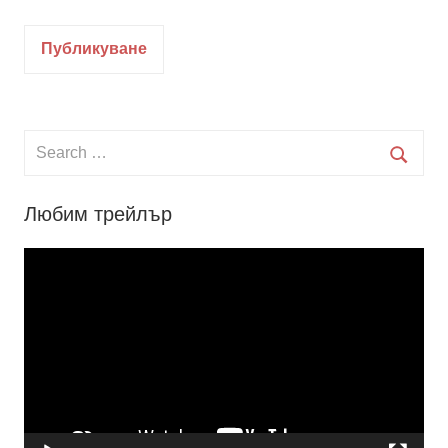
Search
for:
Searc
Любим трейлър
Видео