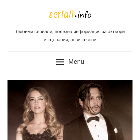
Skip
to
content
Любими сериали, полезна информация за актьори
Seriali
и сценарии, нови сезони
Info
Menu