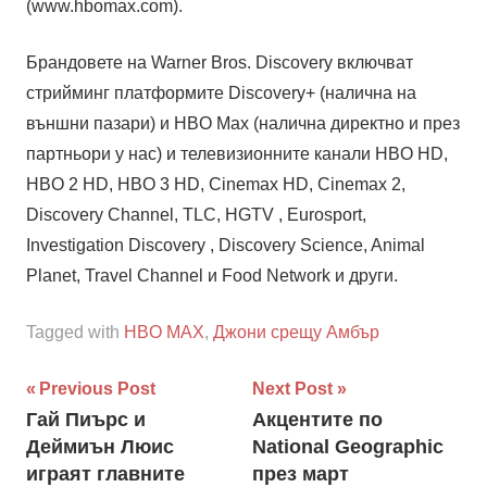
(www.hbomax.com).
Брандовете на Warner Bros. Discovery включват
стрийминг платформите Discovery+ (налична на
външни пазари) и HBO Max (налична директно и през
партньори у нас) и телевизионните канали HBO HD,
HBO 2 HD, HBO 3 HD, Cinemax HD, Cinemax 2,
Discovery Channel, TLC, HGTV , Eurosport,
Investigation Discovery , Discovery Science, Animal
Planet, Travel Channel и Food Network и други.
Tagged with
HBO MAX
,
Джони срещу Амбър
Навигация
Previous Post
Next Post
Гай Пиърс и
Акцентите по
Деймиън Люис
National Geographic
играят главните
през март