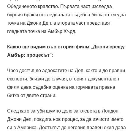
Обединеното кралство. Първата част изследва
бурния брак и последвалата съдебна битка от гледна
точка на Джони Деп, а втората част представя
гледната точка на Амбър Хърд.
Какво ще видим във втория филм „Джони срещу
Амбър: процесът“:
Чрез достъп до адвокатите на Деп, както и до правни
експерти, близки до случая, вторият документален
филм дава съдебна оценка на горчивата правна
битка от двете страни.
След като загуби шумно дело за клевета в Лондон,
Джони Деп, повдига нов процес, за да изчисти името
си в Америка. Достъпът до неговия правен екип дава