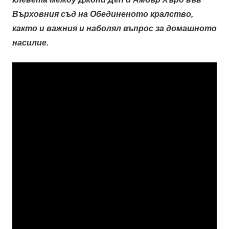
Върховния съд на Обединеното кралство,
както и важния и наболял въпрос за домашното
насилие.