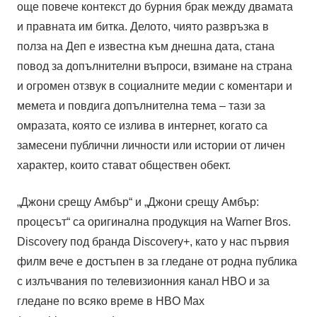
още повече контекст до бурния брак между двамата
и правната им битка. Делото, чиято развръзка в
полза на Деп е известна към днешна дата, стана
повод за допълнителни въпроси, взимане на страна
и огромен отзвук в социалните медии с коментари и
мемета и повдига допълнителна тема – тази за
омразата, която се излива в интернет, когато са
замесени публични личности или истории от личен
характер, които стават обществен обект.
„Джони срещу Амбър“ и „Джони срещу Амбър:
процесът“ са оригинална продукция на Warner Bros.
Discovery под бранда Discovery+, като у нас първия
филм вече е достъпен в за гледане от родна публика
с излъчвания по телевизионния канал HBO и за
гледане по всяко време в HBO Max