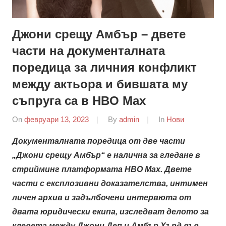
Джони срещу Амбър – двете
части на документалната
поредица за личния конфликт
между актьорa и бившата му
съпруга са в HBO Max
On
февруари 13, 2023
By
admin
In
Нови
Документалната поредица от две части
„Джони срещу Амбър“ е налична за гледане в
стрийминг платформата HBO Max. Двете
части с експлозивни доказателства, интимен
личен архив и задълбочени интервюта от
двата юридически екипа, изследват делото за
клевета между Джони Деп и Амбър Хърд във