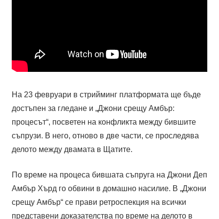
На 23 февруари в стрийминг платформата ще бъде
достъпен за гледане и „Джони срещу Амбър:
процесът“, посветен на конфликта между бившите
съпрузи. В него, отново в две части, се проследява
делото между двамата в Щатите.
По време на процеса бившата съпруга на Джони Деп
Амбър Хърд го обвини в домашно насилие. В „Джони
срещу Амбър“ се прави ретроспекция на всички
представени доказателства по време на делото в