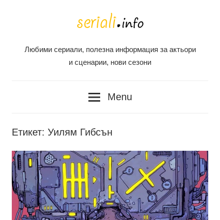
Skip
to
content
Любими сериали, полезна информация за актьори
Seriali
и сценарии, нови сезони
Info
Menu
Етикет:
Уилям Гибсън