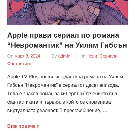
Apple прави сериал по романа
“Невромантик” на Уилям Гибсън
On
март 8, 2024
By
admin
In
Нови
,
Сериали
,
Фантастика
Apple TV Plus обяви, че адаптира романа на Уилям
Гибсън “Невромантик” в сериал от десет епизода.
Това е знаков роман за киберпънк течението във
фантастиката и първия, в който се споменава
виртуалната реалност. В прессъобщение, …
Виж повече