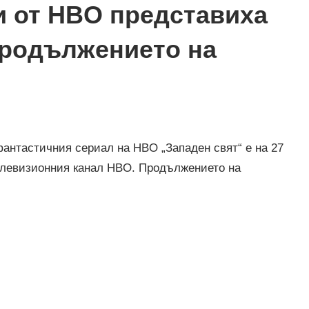
 и от HBO представиха
продължението на
фантастичния сериал на HBO „Западен свят“ е на 27
елевизионния канал HBO. Продължението на