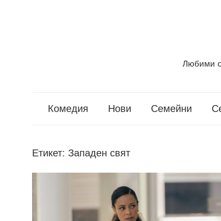
Skip
to
content
Любими с
Seriali
Info
Комедия
Нови
Семейни
С
Етикет:
Западен свят