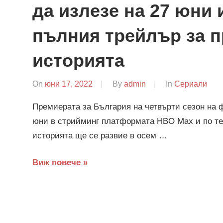
да излезе на 27 юни
пълния трейлър за 
историята
On
юни 17, 2022
By
admin
In
Сериали
Премиерата за България на четвърти сезон на 
юни в стрийминг платформата HBO Max и по т
историята ще се развие в осем …
Виж повече