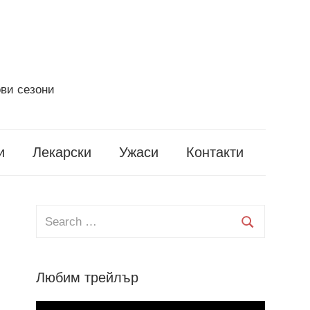
ви сезони
и
Лекарски
Ужаси
Контакти
Search
for:
Search
Любим трейлър